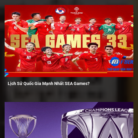
Lịch Sử Quốc Gia Mạnh Nhất SEA Games?