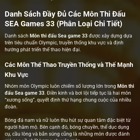
Danh Sách Đầy Đủ Các Môn Thi Đấu
SEA Games 33 (Phân Loại Chi Tiết)
Danh sách
Môn thi đấu Sea game 33
được xây dựng dựa
trên tiêu chuẩn Olympic, truyền thống khu vực và định
hướng phát triển thể thao hiện đại.
Các Môn Thể Thao Truyền Thống và Thế Mạnh
Khu Vực
Nhóm môn Olympic luôn chiếm số lượng lớn trong
Môn thi
đấu Sea game 33
. Điền kinh và bơi lội tiếp tục là hai môn
“xương sống”, quyết định thứ hạng chung cuộc của nhiều
đoàn.
Bóng đá nam và nữ luôn thu hút sự quan tâm đặc biệt từ
người hâm mộ. Bên cạnh đó, bóng chuyền, thể dục dụng
cụ, cầu lông và bắn súng cũng là những môn được đánh