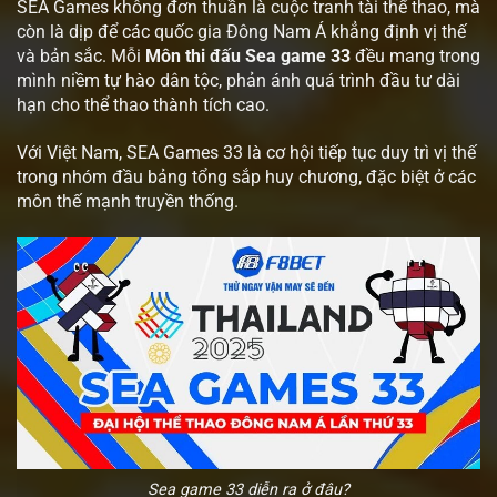
SEA Games không đơn thuần là cuộc tranh tài thể thao, mà
còn là dịp để các quốc gia Đông Nam Á khẳng định vị thế
và bản sắc. Mỗi
Môn thi đấu Sea game 33
đều mang trong
mình niềm tự hào dân tộc, phản ánh quá trình đầu tư dài
hạn cho thể thao thành tích cao.
Với Việt Nam, SEA Games 33 là cơ hội tiếp tục duy trì vị thế
trong nhóm đầu bảng tổng sắp huy chương, đặc biệt ở các
môn thế mạnh truyền thống.
Sea game 33 diễn ra ở đâu?