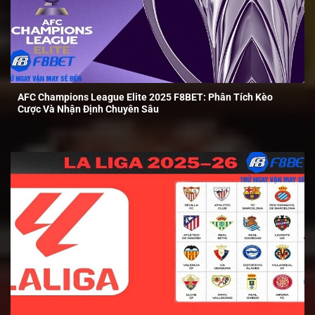
AFC Champions League Elite 2025 F8BET: Phân Tích Kèo
Cược Và Nhận Định Chuyên Sâu