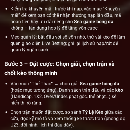
Kiểm tra khuyến mãi: trước khi nạp, vào mục “Khuyến
mãi” để xem bạn có thể nhận thưởng nạp lần đầu, mã
hoàn tiền hay ưu đãi riêng cho
Sea game bóng đá
không – tận dụng hợp lý để tăng vốn cược.
Mẹo quản lý: bắt đầu với số vốn nhỏ, thử vài kèo để làm
quen giao diện Live Betting; ghi lại lịch sử nạp/rút để
quản lý ngân sách.
Bước 3 – Đặt cược: Chọn giải, chọn trận và
chốt kèo thông minh
Vào mục “Thể Thao” → chọn giải
Sea game bóng đá
(hoặc mục tương ứng). Danh sách trận đấu và các
kèo
(Handicap, 1X2, Over/Under, phạt góc, thẻ phạt…) sẽ
hiển thị rõ ràng.
Chọn trận muốn đặt cược, so sánh
Tỷ Lệ Kèo
giữa các
cửa, đọc kỹ mô tả và xem thống kê trước trận (phong độ
U23, đội hình, lịch thi đấu dày).