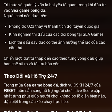
Tri thức và quản lý vốn là hai yếu tố quan trọng khi đầu tư
vào
Sea game bóng đá
.
Người chơi nên dựa trên:
Phong độ U23 thay vì thành tích đội tuyển quốc gia
Kinh nghiệm thi đấu của các đội bóng tại SEA Games
Lịch thi đấu dày đặc có thể ảnh hưởng thể lực của các
cầu thủ.
Chiến lược đặt từ thấp đến cao theo từng vòng đấu giúp
hạn chế rủi ro và tối ưu hóa vốn.
Theo Dõi và Hỗ Trợ 24/7
Trong mùa
Sea game bóng đá
, dịch vụ CSKH 24/7 của
F8BET
luôn sẵn sàng hỗ trợ người chơi. Live Score cập
nhật từng phút giúp người chơi không bỏ lỡ diễn biến nào,
đặc biệt trong các kèo chạy trực tiếp.