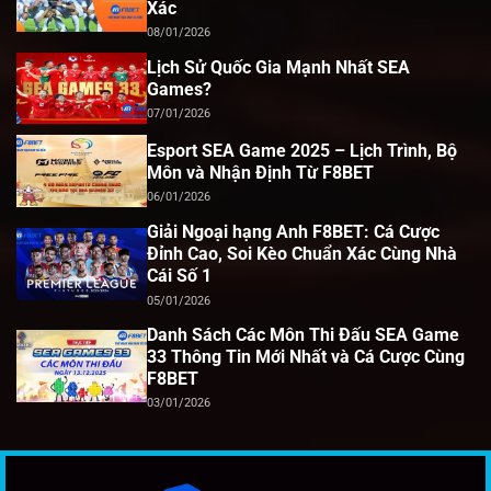
Xác
08/01/2026
Lịch Sử Quốc Gia Mạnh Nhất SEA
Games?
07/01/2026
Esport SEA Game 2025 – Lịch Trình, Bộ
Môn và Nhận Định Từ F8BET
06/01/2026
Giải Ngoại hạng Anh F8BET: Cá Cược
Đỉnh Cao, Soi Kèo Chuẩn Xác Cùng Nhà
Cái Số 1
05/01/2026
Danh Sách Các Môn Thi Đấu SEA Game
33 Thông Tin Mới Nhất và Cá Cược Cùng
F8BET
03/01/2026