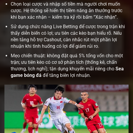
Chọn loại cược và nhập số tiền mà người chơi muốn
cược. Hệ thống sẽ hiển thị tiềm năng ăn thưởng trước
khi bạn xác nhận – kiểm tra kỹ rồi bấm “Xác nhận”.
Sử dụng chức năng Live Betting để cược trong trận khi
thấy diễn biến có lợi; ưu tiên các kèo bạn hiểu rõ. Nếu
nền tảng hỗ trợ Cashout, cân nhắc rút một phần lợi
nhuận khi tình huống có lợi để giảm rủi ro.
Mẹo chiến thuật: không đặt quá 5% tổng vốn cho một
trận; ưu tiên kèo có cơ sở phân tích (thống kê, chấn
thương, lịch nghỉ); tận dụng khuyến mãi riêng cho
Sea
game bóng đá
để tăng biên lợi nhuận.