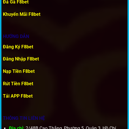
Đá Gà F8bet
Khuyến Mãi F8bet
HƯỚNG DẪN
Đăng Ký F8bet
Đăng Nhập F8bet
Nạp Tiền F8bet
Rút Tiền F8bet
Tải APP F8bet
THÔNG TIN LIÊN HỆ
Địa chỉ:
2/48B Cao Thắng, Phường 5, Quận 3, Hồ Chí