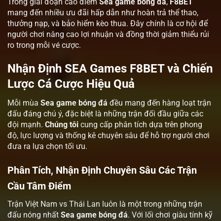
Trong giai đoạn cao điểm
Sea game bóng đá
,
F8BET
mang đến nhiều ưu đãi hấp dẫn như hoàn trả thể thao,
thưởng nạp, và bảo hiểm kèo thua. Đây chính là cơ hội để
người chơi nâng cao lợi nhuận và đồng thời giảm thiểu rủi
ro trong mỗi vé cược.
Nhận Định SEA Games F8BET và Chiến
Lược Cá Cược Hiệu Quả
Mỗi mùa
Sea game bóng đá
đều mang đến hàng loạt trận
đấu đáng chú ý, đặc biệt là những trận đối đầu giữa các
đội mạnh.
Chúng tôi
cung cấp phân tích dựa trên phong
độ, lực lượng và thống kê chuyên sâu để hỗ trợ người chơi
đưa ra lựa chọn tối ưu.
Phân Tích, Nhận Định Chuyên Sâu Các Trận
Cầu Tâm Điểm
Trận Việt Nam vs Thái Lan luôn là một trong những trận
đấu nóng nhất
Sea game bóng đá
. Với lối chơi giàu tính kỹ