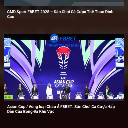
CMD Sport F8BET 2025 – Sân Chơi Cá Cược Thể Thao Đỉnh
Cao
Asian Cup / Vòng loại Châu Á F8BET: Sân Chơi Cá Cược Hấp
Dẫn Của Bóng Đá Khu Vực