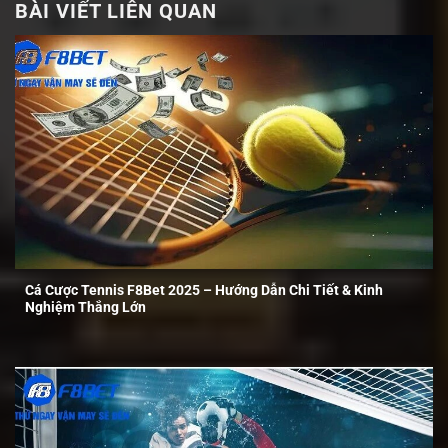
BÀI VIẾT LIÊN QUAN
Cá Cược Tennis F8Bet 2025 – Hướng Dẫn Chi Tiết & Kinh
Nghiệm Thắng Lớn