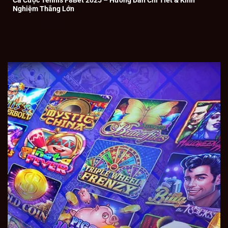
Nghiệm Thắng Lớn