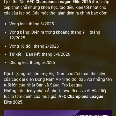
Lịch thi đấu
AFC Champions League Elite 2025
được sắp
xếp chặt chẽ nhưng khoa học, tạo điều kiện tốt nhất cho
các câu lạc bộ. Các mốc thời gian diễn ra chính bao gồm:
Vòng loại: tháng 8/2025
Vòng bảng: Diễn ra trong khoảng tháng 9 – tháng
12/2025
Vòng 16 đội: tháng 2/2026
Tứ kết – Bán kết: tháng 3-4/2026
Chung kết: tháng 5/2026
Đặc biệt, người hâm mộ Việt Nam chờ đợi màn thể hiện
của các đại diện Đông Nam Á khi họ đối đầu với những tên
tuổi lớn của Nhật Bản và Saudi Pro League.
Những trận derby châu Á như Urawa Reds vs Al-Hilal tiếp
tục là tâm điểm của mùa giải
AFC Champions League
Elite 2025
.