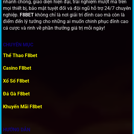
nhanh chóng, giao diện hiện đại, trải nghiệm mượt mà trên
mọi thiết bị, bảo mật tuyệt đối và đội ngũ hỗ trợ 24/7 chuyên
nghiệp.
F8BET
không chỉ là nơi giải trí đỉnh cao mà còn là
điểm đến lý tưởng cho những ai muốn chinh phục đỉnh cao
cá cược và rinh về phần thưởng giá trị mỗi ngày!
CHUYÊN MỤC
Thể Thao F8bet
Casino F8bet
Xổ Số F8bet
Đá Gà F8bet
Khuyến Mãi F8bet
HƯỚNG DẪN