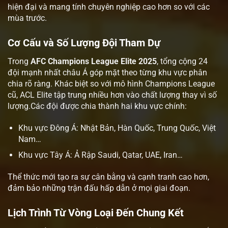
hiện đại và mang tính chuyên nghiệp cao hơn so với các
mùa trước.
Cơ Cấu và Số Lượng Đội Tham Dự
Trong
AFC Champions League Elite 2025
, tổng cộng 24
đội mạnh nhất châu Á góp mặt theo từng khu vực phân
chia rõ ràng. Khác biệt so với mô hình Champions League
cũ, ACL Elite tập trung nhiều hơn vào chất lượng thay vì số
lượng.Các đội được chia thành hai khu vực chính:
Khu vực Đông Á: Nhật Bản, Hàn Quốc, Trung Quốc, Việt
Nam…
Khu vực Tây Á: Ả Rập Saudi, Qatar, UAE, Iran…
Thể thức mới tạo ra sự cân bằng và cạnh tranh cao hơn,
đảm bảo những trận đấu hấp dẫn ở mọi giai đoạn.
Lịch Trình Từ Vòng Loại Đến Chung Kết