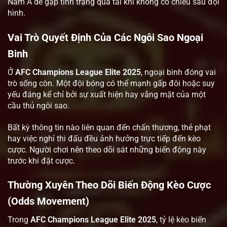
Nam Á dễ gặp tình trạng quá tải khi không có chiều sâu đội
hình.
Vai Trò Quyết Định Của Các Ngôi Sao Ngoại
Binh
Ở
AFC Champions League Elite 2025
, ngoại binh đóng vai
trò sống còn. Một đội bóng có thể mạnh gấp đôi hoặc suy
yếu đáng kể chỉ bởi sự xuất hiện hay vắng mặt của một
cầu thủ ngôi sao.
Bất kỳ thông tin nào liên quan đến chấn thương, thẻ phạt
hay việc nghỉ thi đấu đều ảnh hưởng trực tiếp đến kèo
cược. Người chơi nên theo dõi sát những biến động này
trước khi đặt cược.
Thường Xuyên Theo Dõi Biến Động Kèo Cược
(Odds Movement)
Trong
AFC Champions League Elite 2025
, tỷ lệ kèo biến