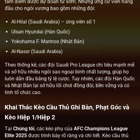
tâm điểm được dự đoán từ sớm. Những ứng cử viên hàng
đầu cho ngôi vương bao gồm những đội:
Al-Hilal (Saudi Arabia) – ứng viên số 1
Ulsan Hyundai (Hàn Quốc)
Yokohama F. Marinos (Nhật Bản)
Al-Nassr (Saudi Arabia)
Theo thống kê, các đội Saudi Pro League chi tiêu mạnh mẽ
và sở hữu nhiều ngôi sao ngoại binh chất lượng, giúp họ
luôn dẫn đầu bảng tỷ lệ cược. Tuy nhiên, các đội Hàn Quốc
và Nhật Bản lại sở hữu lối chơi đồng đội, bền vững và có
tính tổ chức cao.
Khai Thác Kèo Cầu Thủ Ghi Bàn, Phạt Góc và
Kèo Hiệp 1/Hiệp 2
Tại
Chúng tôi
, các kèo phụ của
AFC Champions League
Elite 2025
được trình bày rõ ràng và chi tiết. Kèo cầu thủ