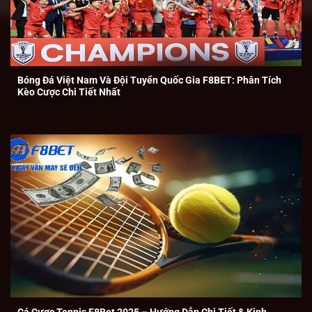
Bóng Đá Việt Nam Và Đội Tuyển Quốc Gia F8BET: Phân Tích
Kèo Cược Chi Tiết Nhất
Cá Cược Tennis F8Bet 2025 – Hướng Dẫn Chi Tiết & Kinh