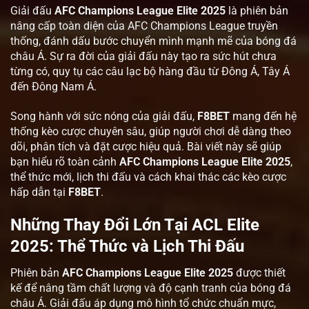
Giải đấu
AFC Champions League Elite 2025
là phiên bản
nâng cấp toàn diện của AFC Champions League truyền
thống, đánh dấu bước chuyển mình mạnh mẽ của bóng đá
châu Á. Sự ra đời của giải đấu này tạo ra sức hút chưa
từng có, quy tụ các câu lạc bộ hàng đầu từ Đông Á, Tây Á
đến Đông Nam Á.
Song hành với sức nóng của giải đấu,
F8BET
mang đến hệ
thống kèo cược chuyên sâu, giúp người chơi dễ dàng theo
dõi, phân tích và đặt cược hiệu quả. Bài viết này sẽ giúp
bạn hiểu rõ toàn cảnh
AFC Champions League Elite 2025
,
thể thức mới, lịch thi đấu và cách khai thác các kèo cược
hấp dẫn tại
F8BET
.
Những Thay Đổi Lớn Tại ACL Elite
2025: Thể Thức và Lịch Thi Đấu
Phiên bản
AFC Champions League Elite 2025
được thiết
kế để nâng tầm chất lượng và độ cạnh tranh của bóng đá
châu Á. Giải đấu áp dụng mô hình tổ chức chuẩn mực,