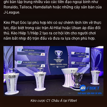
ghi bàn tập trung nhiều vào các tiền đạo ngoại binh như
Ronaldo, Talisca, Hamdallah hoặc những cây săn bàn của
J-League.
Kèo Phạt Góc lại phù hợp khi có sự chênh lệch lớn về thực
lực, đặc biệt trong các trận Al-Hilal hoặc Ulsan áp đảo đối
thủ. Kèo Hiệp 1/Hiệp 2 tạo ra cơ hội lớn cho người chơi
nắm bắt nhịp độ trận đấu và đưa ra lựa chọn phù hợp.
Kèo cược C1 Châu Á tại F8bet