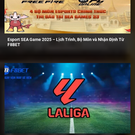
Esport SEA Game 2025 – Lịch Trình, Bộ Môn và Nhận Định Từ
F8BET