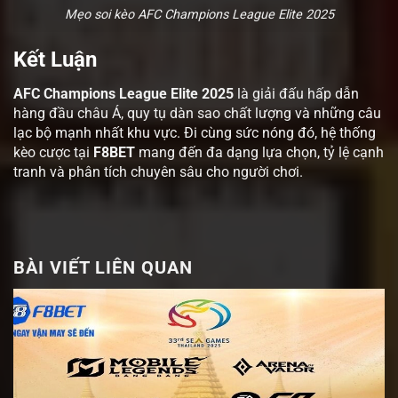
Mẹo soi kèo AFC Champions League Elite 2025
Kết Luận
AFC Champions League Elite 2025
là giải đấu hấp dẫn
hàng đầu châu Á, quy tụ dàn sao chất lượng và những câu
lạc bộ mạnh nhất khu vực. Đi cùng sức nóng đó, hệ thống
kèo cược tại
F8BET
mang đến đa dạng lựa chọn, tỷ lệ cạnh
tranh và phân tích chuyên sâu cho người chơi.
BÀI VIẾT LIÊN QUAN