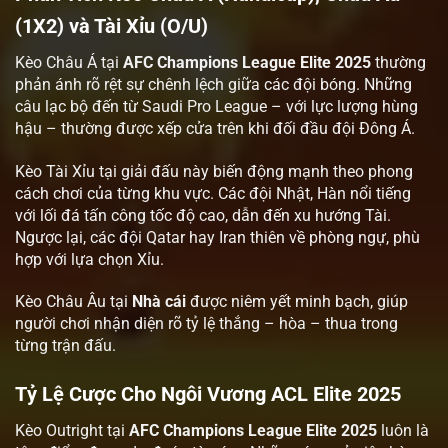
(1X2) và Tài Xỉu (O/U)
Kèo Châu Á tại
AFC Champions League Elite 2025
thường
phản ánh rõ rệt sự chênh lệch giữa các đội bóng. Những
câu lạc bộ đến từ Saudi Pro League – với lực lượng hùng
hậu – thường được xếp cửa trên khi đối đầu đội Đông Á.
Kèo Tài Xỉu tại giải đấu này biến động mạnh theo phong
cách chơi của từng khu vực. Các đội Nhật, Hàn nổi tiếng
với lối đá tấn công tốc độ cao, dẫn đến xu hướng Tài.
Ngược lại, các đội Qatar hay Iran thiên về phòng ngự, phù
hợp với lựa chọn Xỉu.
Kèo Châu Âu tại
Nhà cái
được niêm yết minh bạch, giúp
người chơi nhận diện rõ tỷ lệ thắng – hòa – thua trong
từng trận đấu.
Tỷ Lệ Cược Cho Ngôi Vương ACL Elite 2025
Kèo Outright tại
AFC Champions League Elite 2025
luôn là