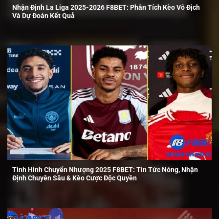
Nhận Định La Liga 2025-2026 F8BET: Phân Tích Kèo Vô Địch
Và Dự Đoán Kết Quả
Tình Hình Chuyển Nhượng 2025 F8BET: Tin Tức Nóng, Nhận
Định Chuyên Sâu & Kèo Cược Độc Quyền