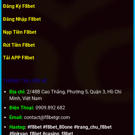
Đăng Ký F8bet
Đăng Nhập F8bet
Nạp Tiền F8bet
Rút Tiền F8bet
Tải APP F8bet
THÔNG TIN LIÊN HỆ
Địa chỉ:
2/48B Cao Thắng, Phường 5, Quận 3, Hồ Chí
Minh, Việt Nam
Điện Thoại:
0909.892.682
Email:
contact@f8betgr.com
Hastag
: #f8bet #f8bet_80one #trang_chu_f8bet
#linkvao_f8bet #casino_f8bet