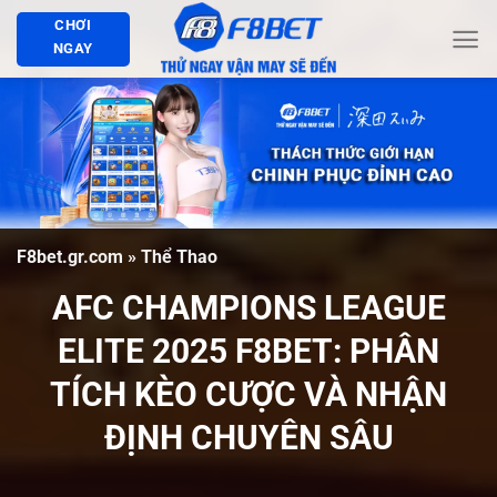
Bỏ
CHƠI
qua
NGAY
nội
dung
F8bet.gr.com
»
Thể Thao
AFC CHAMPIONS LEAGUE
ELITE 2025 F8BET: PHÂN
TÍCH KÈO CƯỢC VÀ NHẬN
ĐỊNH CHUYÊN SÂU