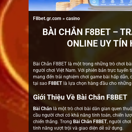
F8bet.gr.com
»
casino
BÀI CHẮN F8BET – T
ONLINE UY TÍN
Bài Chắn F8BET là một trong những trò chơi bài
người chơi Việt Nam. Với phiên bản trực tuyến t
mang đến trải nghiệm chơi game bài hấp dẫn, 
tại sao
F8BET
là lựa chọn hàng đầu cho những a
Giới Thiệu Về Bài Chắn F8BET
Bài Chắn
là một trò chơi bài dân gian quen thuộ
cầu người chơi có khả năng tính toán, chiến lư
chiến thắng. Trong
Bài Chắn F8BET
, người chơi
tính năng vượt trội và giao diện dễ sử dụng.