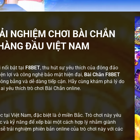
RẢI NGHIỆM CHƠI BÀI CHẮN
 HÀNG ĐẦU VIỆT NAM
 nổi bật tại
F8BET
, thu hút sự yêu thích của đông đảo
iện lợi và công nghệ bảo mật hiện đại,
Bài Chắn F8BET
công bằng và dễ dàng tiếp cận. Hãy cùng khám phá lý do
i yêu thích trò chơi Bài Chắn online.
c tại Việt Nam, đặc biệt là ở miền Bắc. Trò chơi này yêu
ợc và kỹ năng để xếp bài một cách hợp lý nhằm giành
 sẽ trải nghiệm phiên bản online của trò chơi này với các