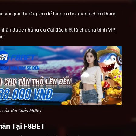
ấu với giải thưởng lớn để tăng cơ hội giành chiến thắng
ẽ nhận được những ưu đãi đặc biệt từ chương trình VIP,
ng.
 của Bài Chắn F8BET
hắn Tại F8BET