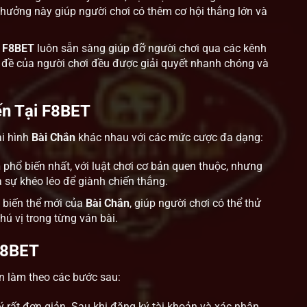
hưởng này giúp người chơi có thêm cơ hội thắng lớn và
a
F8BET
luôn sẵn sàng giúp đỡ người chơi qua các kênh
ấn đề của người chơi đều được giải quyết nhanh chóng và
ến Tại F8BET
ại hình
Bài Chắn
khác nhau với các mức cược đa dạng:
n
phổ biến nhất, với luật chơi cơ bản quen thuộc, nhưng
à sự khéo léo để giành chiến thắng.
biến thể mới của
Bài Chắn
, giúp người chơi có thể thử
hú vị trong từng ván bài.
F8BET
ần làm theo các bước sau:
ý rất đơn giản. Sau khi đăng ký tài khoản và xác nhận,