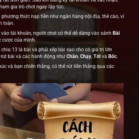
ham gia trò chơi ngay lập tức.
 phương thức nạp tiền như ngân hàng nội địa, thẻ cào, ví
n toàn.
 vào tài khoản, người chơi có thể dễ dàng vào sảnh
Bài
c cược của mình.
chia 13 lá bài và phải xếp bài sao cho có giá trị lớn
 rút bài và các hành động như
Chắn
,
Chạy
,
Tới
và
Bốc
.
thúc và bạn chiến thắng, có thể rút tiền thắng qua các