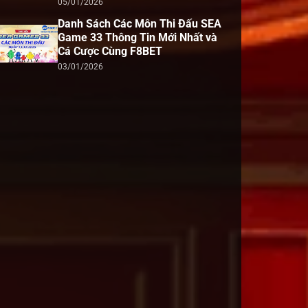
05/01/2026
Danh Sách Các Môn Thi Đấu SEA
Game 33 Thông Tin Mới Nhất và
Cá Cược Cùng F8BET
03/01/2026