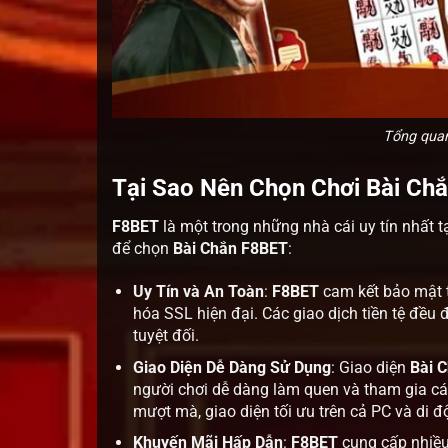
Tổng quan
Tại Sao Nên Chọn Chơi Bài Ch
F8BET
là một trong những nhà cái uy tín nhất 
để chọn
Bài Chắn F8BET
:
Uy Tín và An Toàn
:
F8BET
cam kết bảo mật 
hóa SSL hiện đại. Các giao dịch tiền tệ đề
tuyệt đối.
Giao Diện Dễ Dàng Sử Dụng
: Giao diện
Bài 
người chơi dễ dàng làm quen và tham gia cá
mượt mà, giao diện tối ưu trên cả PC và di đ
Khuyến Mãi Hấp Dẫn
:
F8BET
cung cấp nhiều 