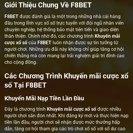
Giới Thiệu Chung Về F8BET
F8BET
được đánh giá là một trong những nhà cái hàng
đầu trong lĩnh vực xổ số trực tuyến với đội ngũ nhân viên
chuyên nghiệp, hệ thống bảo mật tiên tiến và giao diện
thân thiện. Chính nhờ đó, các chương trình
Khuyến mãi
cược xổ số
của
F8BET
luôn nhận được sự tin tưởng từ
người chơi. Những ưu đãi này không chỉ giúp tăng cơ hội
chiến thắng mà còn mang lại trải nghiệm giải trí đỉnh cao
cho cộng đồng.
Các Chương Trình Khuyến mãi cược xổ
số Tại F8BET
Khuyến Mãi Nạp Tiền Lần Đầu
Đây là chương trình
Khuyến mãi cược xổ số
được nhiều
người chơi săn đón nhất. Khi đăng ký mới và thực hiện nạp
tiền lần đầu, người chơi sẽ nhận được mức thưởng hấp
dẫn, tăng cơ hội tham gia các trò chơi xổ số với số dư cao