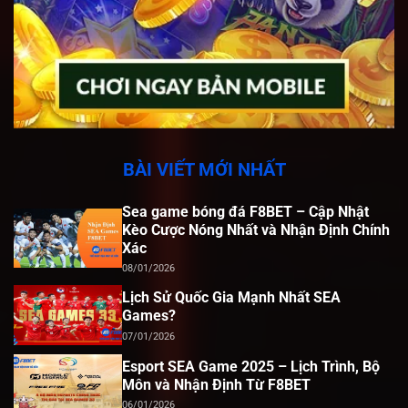
BÀI VIẾT MỚI NHẤT
Sea game bóng đá F8BET – Cập Nhật
Kèo Cược Nóng Nhất và Nhận Định Chính
Xác
08/01/2026
Lịch Sử Quốc Gia Mạnh Nhất SEA
Games?
07/01/2026
Esport SEA Game 2025 – Lịch Trình, Bộ
Môn và Nhận Định Từ F8BET
06/01/2026