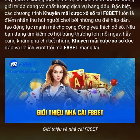
giải trí đa dạng và chất lượng dịch vụ hàng đầu. Đặc biệt,
các chương trình
Khuyến mãi cược xổ số
tại
F8BET
luôn là
điểm nhấn thu hút người chơi bởi những ưu đãi hấp dẫn,
tạo động lực mạnh mẽ cho cộng đồng yêu thích xổ số. Nếu
bạn đang tìm kiếm cơ hội trúng thưởng lớn mỗi ngày, hãy
cùng khám phá chi tiết những
Khuyến mãi cược xổ số
độc
đáo và lợi ích vượt trội mà
F8BET
mang lại.
Giới thiệu về nhà cái F8BET