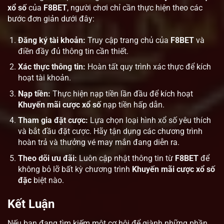
xổ số
của
F8BET
, người chơi chỉ cần thực hiện theo các
bước đơn giản dưới đây:
Đăng ký tài khoản:
Truy cập trang chủ của
F8BET
và
điền đầy đủ thông tin cần thiết.
Xác thực thông tin:
Hoàn tất quy trình xác thực để kích
hoạt tài khoản.
Nạp tiền:
Thực hiện nạp tiền lần đầu để kích hoạt
Khuyến mãi cược xổ số
nạp tiền hấp dẫn.
Tham gia đặt cược:
Lựa chọn loại hình xổ số yêu thích
và bắt đầu đặt cược. Hãy tận dụng các chương trình
hoàn trả và thưởng vé may mắn đang diễn ra.
Theo dõi ưu đãi:
Luôn cập nhật thông tin từ
F8BET
để
không bỏ lỡ bất kỳ chương trình
Khuyến mãi cược xổ số
đặc
biệt nào.
Kết Luận
Nếu bạn đang tìm kiếm một cơ hội để giành những phần