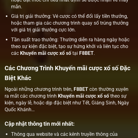
mắn.
Giá trị giải thưởng: Vé cược có thể đổi lấy tiền thưởng,
hoặc tham gia các chương trình quay số trúng thưởng
với giá trị giải thưởng cực lớn.
Tần suất trao thưởng: Thường diễn ra hàng ngày hoặc
theo sự kiện đặc biệt, tạo sự hứng khởi và liên tục cho
các
Khuyến mãi cược xổ số
tại
F8BET
.
Các Chương Trình Khuyến mãi cược xổ số Đặc
Biệt Khác
Ngoài những chương trình trên,
F8BET
còn thường xuyên
ra mắt các chương trình
Khuyến mãi cược xổ số
theo sự
kiện, ngày lễ, hoặc dịp đặc biệt như Tết, Giáng Sinh, Ngày
Quốc Khánh…
Cập nhật thông tin mới nhất:
Thông qua website và các kênh truyền thông của