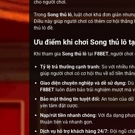
cho người chơi.
Trong
Song thủ lô
, luật chơi khá đơn giản nhưn
Điều này giúp người chơi có thêm cơ hội thắng 
thủ lô đề.
Ưu điểm khi chơi Song thủ lô t
Khi tham gia
Song thủ lô
tại
F8BET
, người chơi
Tỷ lệ trả thưởng cạnh tranh:
So với nhiều nh
giúp người chơi có cơ hội thu về số tiền thắn
Giao diện chuyên nghiệp và dễ sử dụng:
Dù 
F8BET
luôn đảm bảo trải nghiệm mượt mà và
Bảo mật thông tin tuyệt đối:
An toàn của dữ 
yên tâm đặt cược.
Nạp/rút tiền nhanh chóng:
Với đa dạng phươn
thuận tiện và nhanh gọn.
Dịch vụ hỗ trợ khách hàng 24/7:
Đội ngũ chă