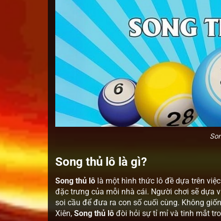
Son
Song thủ lô là gì?
Song thủ lô
là một hình thức lô đề dựa trên việ
đặc trưng của mỗi nhà cái. Người chơi sẽ dựa 
soi cầu để đưa ra con số cuối cùng. Không giố
Xiên,
Song thủ lô
đòi hỏi sự tỉ mỉ và tinh mắt tr