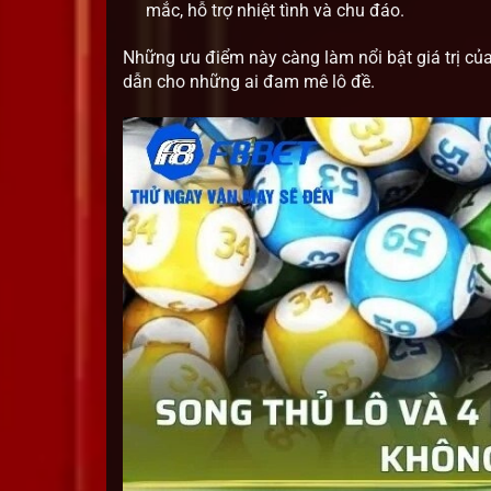
mắc, hỗ trợ nhiệt tình và chu đáo.
Những ưu điểm này càng làm nổi bật giá trị củ
dẫn cho những ai đam mê lô đề.