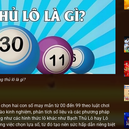
g thủ lô là gì?
c chọn hai con số may mắn từ 00 đến 99 theo luật chơi
vào kinh nghiệm, phân tích số liệu và các phương pháp
ng như các hình thức lô khác như Bạch Thủ Lô hay Lô
ong việc chọn lựa số, từ đó tạo nên sức hấp dẫn riêng biệt