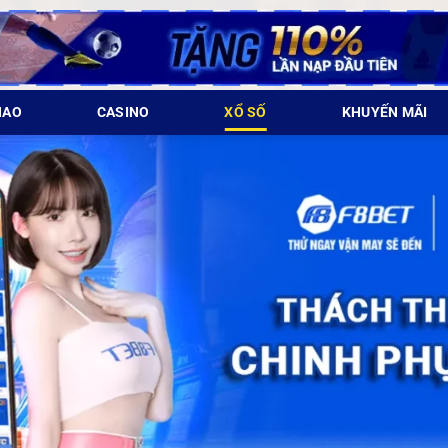
HAO
CASINO
XỔ SỐ
KHUYẾN MÃI