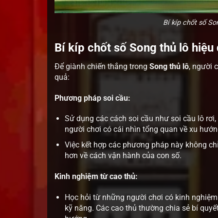
Bí kíp chốt số So
Bí kíp chốt số Song thủ lô hiệu
Để giành chiến thắng trong
Song thủ lô
, người 
quả:
Phương pháp soi cầu:
Sử dụng các cách soi cầu như soi cầu lô rơi, 
người chơi có cái nhìn tổng quan về xu hướn
Việc kết hợp các phương pháp này không chỉ
hơn về cách vận hành của con số.
Kinh nghiệm từ cao thủ:
Học hỏi từ những người chơi có kinh nghiệm
kỹ năng. Các cao thủ thường chia sẻ bí quyế