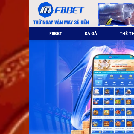
Bỏ
qua
nội
dung
F8BET
ĐÁ GÀ
THỂ T