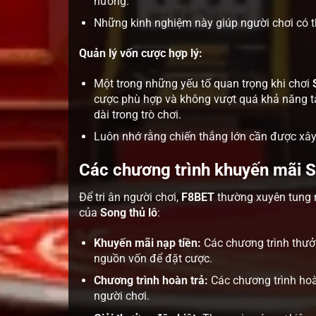
hướng.
Những kinh nghiệm này giúp người chơi có t
Quản lý vốn cược hợp lý:
Một trong những yếu tố quan trọng khi chơi
cược phù hợp và không vượt quá khả năng tài
dài trong trò chơi.
Luôn nhớ rằng chiến thắng lớn cần được xâ
Các chương trình khuyến mãi S
Để tri ân người chơi,
F8BET
thường xuyên tung r
của
Song thủ lô
:
Khuyến mãi nạp tiền:
Các chương trình thưởn
nguồn vốn để đặt cược.
Chương trình hoàn trả:
Các chương trình hoàn
người chơi.