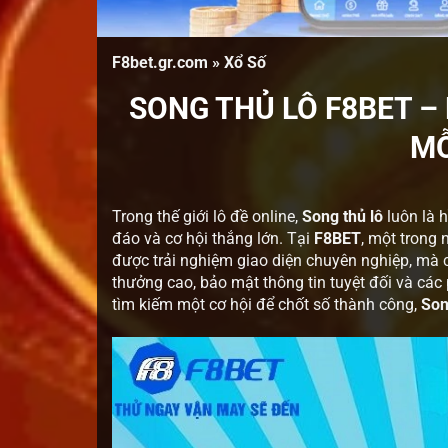
F8bet.gr.com
»
Xổ Số
SONG THỦ LÔ F8BET –
MỖ
Trong thế giới lô đề online,
Song thủ lô
luôn là 
đáo và cơ hội thắng lớn. Tại
F8BET
, một trong 
được trải nghiệm giao diện chuyên nghiệp, mà cò
thưởng cao, bảo mật thông tin tuyệt đối và cá
tìm kiếm một cơ hội để chốt số thành công,
Son