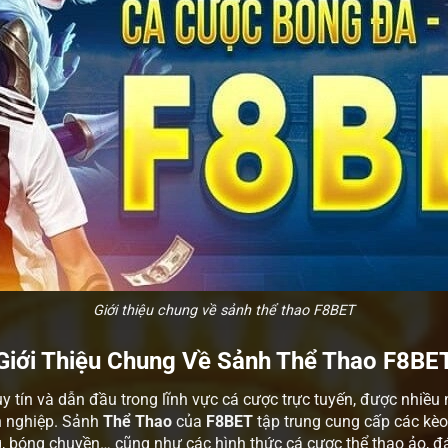
Giới thiệu chung về sảnh thể thao F8BET
Giới Thiệu Chung Về Sảnh Thể Thao F8BE
 tín và dẫn đầu trong lĩnh vực cá cược trực tuyến, được nhiều
n nghiệp. Sảnh
Thể Thao
của
F8BET
tập trung cung cấp các kèo
g, bóng chuyền… cũng như các hình thức cá cược thể thao ảo, đá