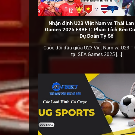
Nhận định U23 Việt Nam vs Thái Lan
Games 2025 F8BET: Phân Tích Kèo Cư
Dự Đoán Tỷ Số
Cuộc đối đầu giữa U23 Việt Nam và U23 T
tại SEA Games 2025 [...]