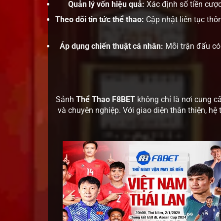
Quản lý vốn hiệu quả:
Xác định số tiền cược 
Theo dõi tin tức thể thao:
Cập nhật liên tục thô
Áp dụng chiến thuật cá nhân:
Mỗi trận đấu có
Sảnh
Thể Thao
F8BET
không chỉ là nơi cung c
và chuyên nghiệp. Với giao diện thân thiện, hệ