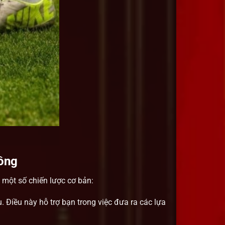
ông
 một số chiến lược cơ bản:
Điều này hỗ trợ bạn trong việc đưa ra các lựa