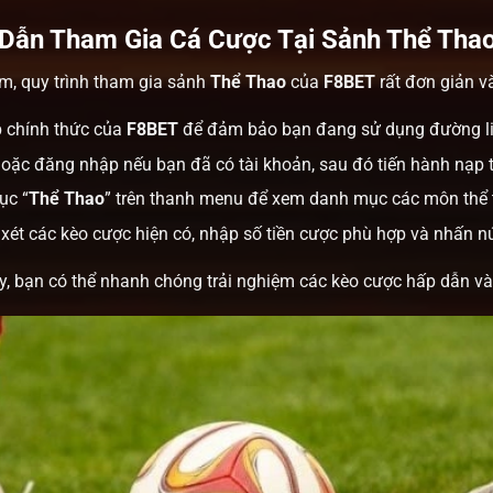
Dẫn Tham Gia Cá Cược Tại Sảnh Thể Tha
ệm, quy trình tham gia sảnh
Thể Thao
của
F8BET
rất đơn giản v
b chính thức của
F8BET
để đảm bảo bạn đang sử dụng đường lin
oặc đăng nhập nếu bạn đã có tài khoản, sau đó tiến hành nạp t
ục “
Thể Thao
” trên thanh menu để xem danh mục các môn thể t
ét các kèo cược hiện có, nhập số tiền cược phù hợp và nhấn nú
ày, bạn có thể nhanh chóng trải nghiệm các kèo cược hấp dẫn và 