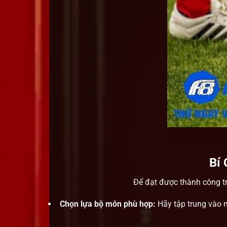
Bí
Để đạt được thành công t
Chọn lựa bộ môn phù hợp:
Hãy tập trung vào n