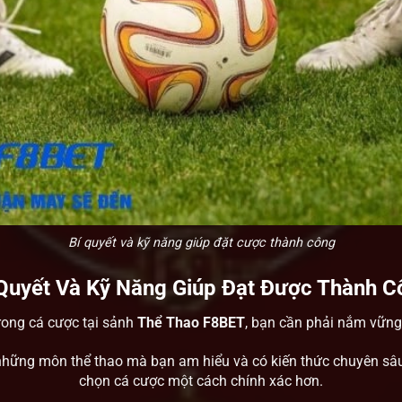
Bí quyết và kỹ năng giúp đặt cược thành công
 Quyết Và Kỹ Năng Giúp Đạt Được Thành C
rong cá cược tại sảnh
Thể Thao F8BET
, bạn cần phải nắm vững
hững môn thể thao mà bạn am hiểu và có kiến thức chuyên sâu. 
chọn cá cược một cách chính xác hơn.