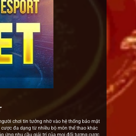
T
 người chơi tin tưởng nhờ vào hệ thống bảo mật
 cược đa dạng từ nhiều bộ môn thể thao khác
p ứng nhu cầu giải trí của mọi đối tượng cược