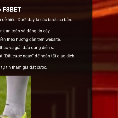
o F8BET
à dễ hiểu. Dưới đây là các bước cơ bản:
k an toàn và đáng tin cậy.
iền theo hướng dẫn trên website.
hao và giải đấu đang diễn ra.
t “Đặt cược ngay” để hoàn tất giao dịch.
tự tin tham gia đặt cược.