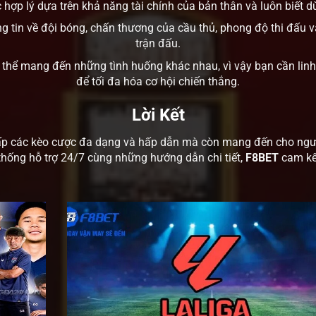
hợp lý dựa trên khả năng tài chính của bản thân và luôn biết dừn
ng tin về đội bóng, chấn thương của cầu thủ, phong độ thi đấu 
trận đấu.
 thể mang đến những tình huống khác nhau, vì vậy bạn cần linh
để tối đa hóa cơ hội chiến thắng.
Lời Kết
ấp các kèo cược đa dạng và hấp dẫn mà còn mang đến cho người 
 thống hỗ trợ 24/7 cùng những hướng dẫn chi tiết,
F8BET
cam kết