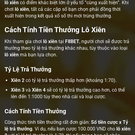
lô xiên
có điểm khác biệt lớn ở yếu tố “cùng xuất hiện”. Khi
chơi
lô xiên
, tất cả các cặp số bạn chọn phải đồng thời
xuất hiện trong kết quả xổ số thì mới trúng thưởng.
Cách Tính Tiền Thưởng Lô Xiên
Khi tham gia chơi
lô xiên
tại
F8BET
, người chơi sẽ được trả
thưởng theo tỷ lệ trả thưởng khác nhau, tùy thuộc vào loại
lô xiên
mà bạn lựa chọn.
Tỷ Lệ Trả Thưởng
Xiên 2
có tỷ lệ trả thưởng thấp hơn (khoảng 1:70).
Xiên 3
và
Xiên 4
sẽ có tỷ lệ trả thưởng cao hơn, có thể
lên đến 1:1000 tùy theo nhà cái và loại cược.
Cách Tính Tiền Thưởng
Công thức tính tiền thưởng rất đơn giản:
Số tiền cược x Tỷ
lệ trả thưởng
. Ví dụ, nếu bạn cược 100.000 VND cho
lô xiên