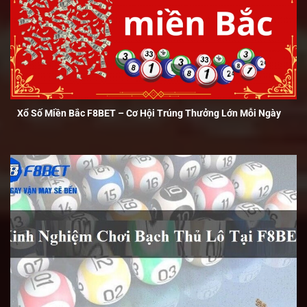
Xổ Số Miền Bắc F8BET – Cơ Hội Trúng Thưởng Lớn Mỗi Ngày