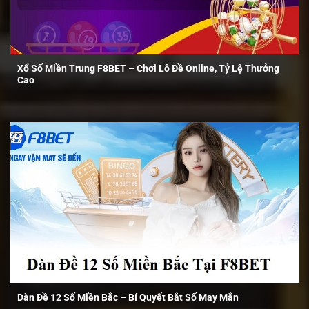
Xổ Số Miền Trung F8BET – Chơi Lô Đề Online, Tỷ Lệ Thưởng
Cao
Dàn Đề 12 Số Miền Bắc – Bí Quyết Bắt Số May Mắn