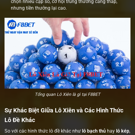
chọn nhiều cặp số, cơ hội trúng thưởng càng thấp,
nhưng tiền thưởng lại cao.
Tổng quan Lô Xiên là gì tại F8BET
Sự Khác Biệt Giữa Lô Xiên và Các Hình Thức
Lô Đề Khác
So với các hình thức lô đề khác như
lô bạch thủ
hay
lô kép
,