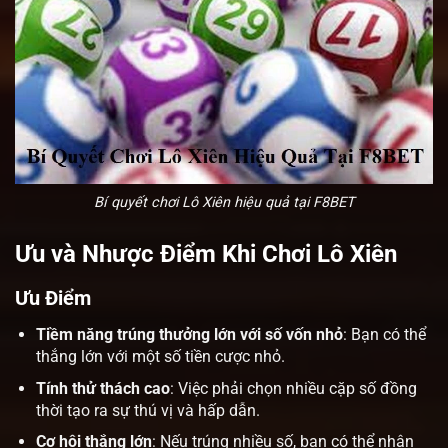
Bí quyết chơi Lô Xiên hiệu quả tại F8BET
Ưu và Nhược Điểm Khi Chơi Lô Xiên
Ưu Điểm
Tiềm năng trúng thưởng lớn với số vốn nhỏ
: Bạn có thể
thắng lớn với một số tiền cược nhỏ.
Tính thử thách cao
: Việc phải chọn nhiều cặp số đồng
thời tạo ra sự thú vị và hấp dẫn.
Cơ hội thắng lớn
: Nếu trúng nhiều số, bạn có thể nhận